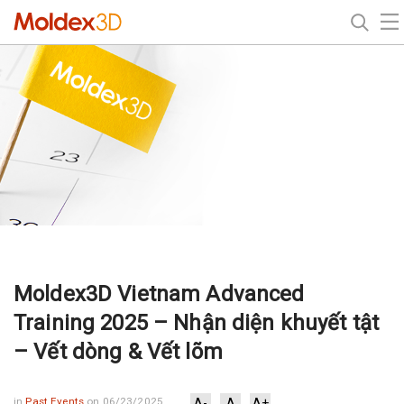
Moldex3D Vietnam Advanced
Training 2025 – Nhận diện khuyết tật
– Vết dòng & Vết lõm
in
Past Events
on 06/23/2025
A-
A
A+