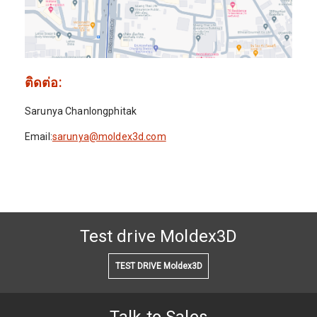
ติดต่อ:
Sarunya Chanlongphitak
Email:
sarunya@moldex3d.com
Test drive Moldex3D
TEST DRIVE Moldex3D
Talk to Sales