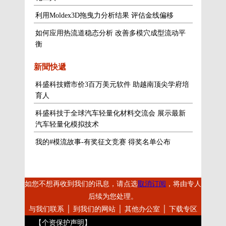
利用Moldex3D拖曳力分析结果 评估金线偏移
如何应用热流道稳态分析 改善多模穴成型流动平
衡
新聞快遞
科盛科技赠市价3百万美元软件 助越南顶尖学府培
育人
科盛科技于全球汽车轻量化材料交流会 展示最新
汽车轻量化模拟技术
我的#模流故事-有奖征文竞赛 得奖名单公布
如您不想再收到我们的讯息，请点选
取消订阅
，将由专人
后续为您处理。
与我们联系
│
到我们的网站
│
其他办公室
│
下载专区
【个资保护声明】