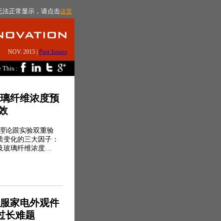
无法正常显示，请点击
这里
Past Issues
NOV. 2015 |
 This :
发玻璃纤维浓度预
效
文献理论跟实验双重验
质变化的三大因子：
及玻璃纤维浓度…
功克服家电外观件
过长难题