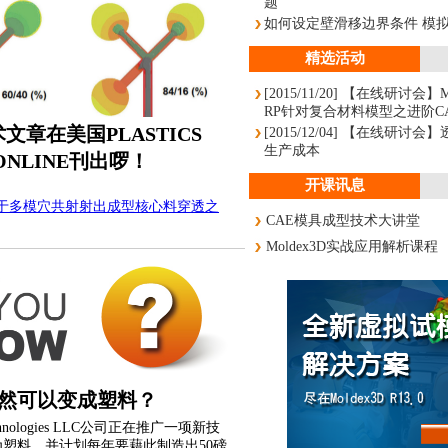
题
如何设定壁滑移边界条件 模
精选活动
[2015/11/20] 【在线研讨会】Mol
RP针对复合材料模型之进阶C
技术文章在美国PLASTICS
[2015/12/04] 【在线研讨
生产成本
 ONLINE刊出啰！
开课讯息
于多模穴共射射出成型核心料穿透之
CAE模具成型技术大讲堂
Moldex3D实战应用解析课程
然可以变成塑料？
echnologies LLC公司正在推广一项新技
塑料，并计划每年要藉此制造出50磅