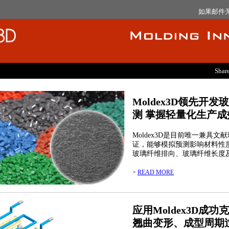
如果邮件
Share
Moldex3D领先开
测 掌握轻量化生产成
Moldex3D是目前唯一兼具
证，能够模拟预测影响材料性
玻璃纤维排向、玻璃纤维长度
>
READ MORE
应用Moldex3D成
翘曲变形、成型周期