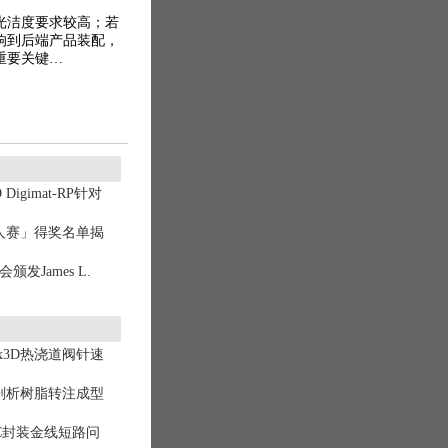
光洁度要求较高；若
响到后端产品装配，
重要关键…
igimat-RP针对
流达人赛」得奖名单揭
发James L.
ex3D热浇道阀针速
辟剖析树脂转注成型
C封装金线短路问