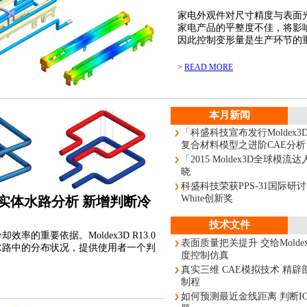
家电外观件对尺寸精度与表面
家电产品的平整度不佳，将影
因此控制变形量是生产环节的
>
READ MORE
本月新闻
「科盛科技宣布发行Moldex3D D
复合材料模型之进阶CAE分析
「2015 Moldex3D全球模
晓
科盛科技荣获PPS-31国际研讨会颁
White创新奖
 3D实体水路分析 新增判断冷
技术文件
率的重要依据。Moldex3D R13.0
表面质量把关提升 交给Mold
水路中的分布状况，提供使用者一个判
度控制仿真
.
真实三维 CAE模拟技术 精
制程
如何预测最近金线距离 判断I