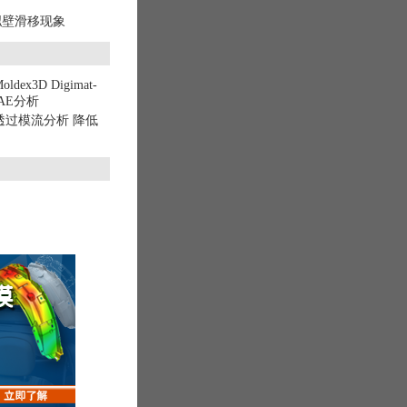
拟壁滑移现象
dex3D Digimat-
AE分析
会】透过模流分析 降低