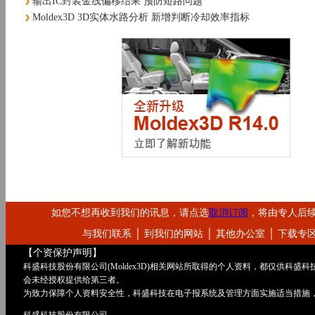
输出IC封装金线偏移结果 预防短路问题
Moldex3D 3D实体水路分析 新增判断冷却效率指标
如您不想再收到我们的讯息，请点选
取消订阅
，将由专人后
与我们联系
│
到我们的网站
│
其他办公室
│
下载专
【个资保护声明】
科盛科技股份有限公司(Moldex3D)相关网站所取得的个人资料，都仅供科盛
会未经授权提供给第三者。
为致力保障个人资料安全性，科盛科技在电子报系统及管理方面实施适当措施